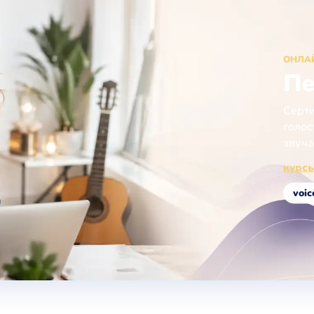
ОНЛА
Пе
Серти
голос
звуча
курсы
voic