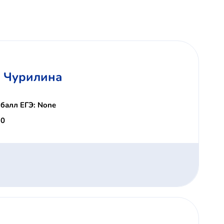
. Чурилина
балл ЕГЭ: None
 0