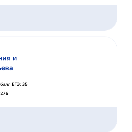
ния и
ьева
балл ЕГЭ: 35
 276