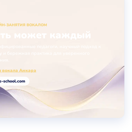
ЙН-ЗАНЯТИЯ ВОКАЛОМ
ть может каждый
фицированные педагоги, научный подход к
у и бережная практика для уверенного
ния.
 вокала Анкара
e-school.com