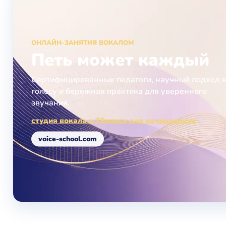
ОНЛАЙН-ЗАНЯТИЯ ВОКАЛОМ
Петь может каждый
Сертифицированные педагоги, научный подход 
голосу и бережная практика для уверенного
звучания.
студия вокала в Тбилиси для начинающих
voice-school.com