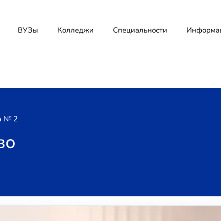
ВУЗы
Колледжи
Специальности
Информа
а № 2
во