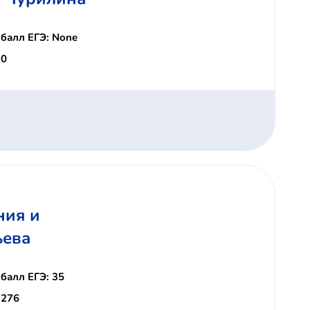
балл ЕГЭ: None
 0
ния и
ьева
балл ЕГЭ: 35
 276