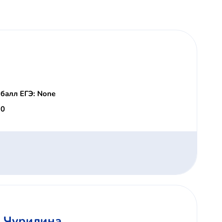
балл ЕГЭ: None
 0
. Чурилина