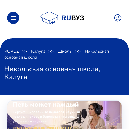
RUVUZ
Калуга
Школы
Никольская
основная школа
Никольская основная школа,
Калуга
ОНЛАЙН-ЗАНЯТИЯ ВОКАЛОМ
Петь может каждый
Сертифицированные педагоги, научный
подход к голосу и бережная практика для
уверенного звучания.
индивидуальные занятия вокалом в