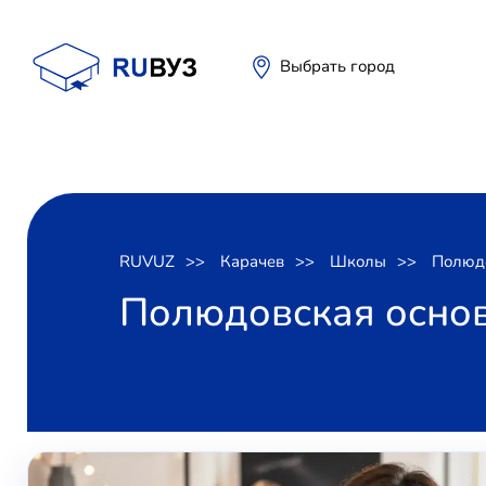
Выбрать город
RUVUZ
Карачев
Школы
Полюдо
Полюдовская основ