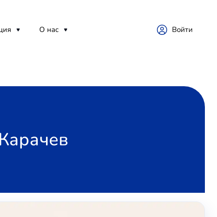
ция
О нас
Войти
 Карачев