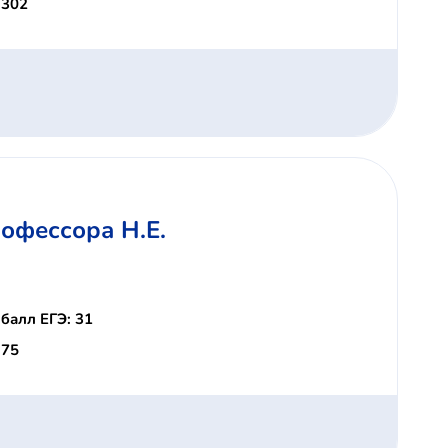
 302
офессора Н.Е.
балл ЕГЭ: 31
 75