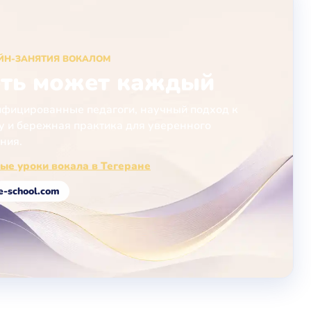
ЙН-ЗАНЯТИЯ ВОКАЛОМ
ть может каждый
фицированные педагоги, научный подход к
у и бережная практика для уверенного
ния.
ые уроки вокала в Тегеране
e-school.com