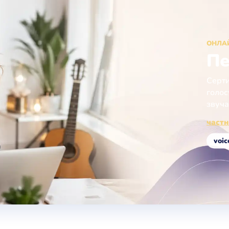
ОНЛА
Пе
Серти
голос
звуча
частн
voic