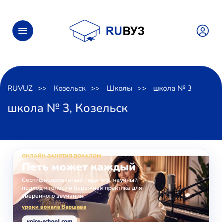
RUVUZ
Козельск
Школы
школа № 3
школа № 3, Козельск
ОНЛАЙН-ЗАНЯТИЯ ВОКАЛОМ
Петь может каждый
Сертифицированные педагоги, научный
подход к голосу и бережная практика для
уверенного звучания.
уроки вокала Варшава
voice-school.com