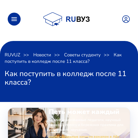
RUVUZ
Новости
Советы студенту
Как
поступить в колледж после 11 класса?
Как поступить в колледж после 11
класса?
ОНЛАЙН-ЗАНЯТИЯ ВОКАЛОМ
Петь может каждый
Сертифицированные педагоги, научный
подход к голосу и бережная практика для
уверенного звучания.
индивидуальные занятия вокалом в Абу-