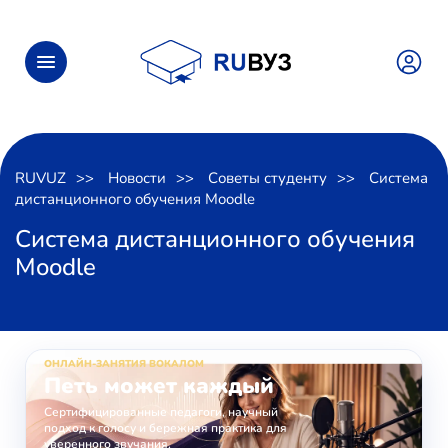
RUVUZ
Новости
Советы студенту
Система
дистанционного обучения Moodle
Система дистанционного обучения
Moodle
ОНЛАЙН-ЗАНЯТИЯ ВОКАЛОМ
Петь может каждый
Сертифицированные педагоги, научный
подход к голосу и бережная практика для
уверенного звучания.