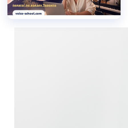
педагог по вокалу Торонто
voice-school.com