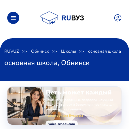
RUVUZ
Обнинск
Школы
основная школа
основная школа, Обнинск
ОНЛАЙН-ЗАНЯТИЯ ВОКАЛОМ
Петь может каждый
Сертифицированные педагоги, научный
подход к голосу и бережная практика для
уверенного звучания.
курсы вокала Бухарест
voice-school.com