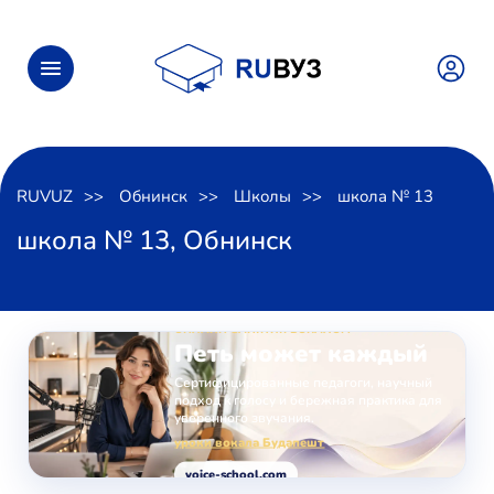
RUVUZ
Обнинск
Школы
школа № 13
школа № 13, Обнинск
ОНЛАЙН-ЗАНЯТИЯ ВОКАЛОМ
Петь может каждый
Сертифицированные педагоги, научный
подход к голосу и бережная практика для
уверенного звучания.
уроки вокала Будапешт
voice-school.com