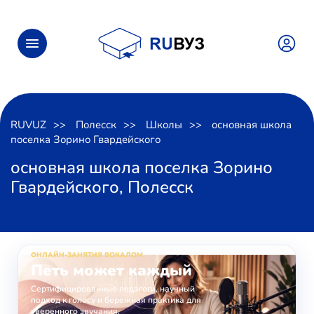
RUVUZ
Полесск
Школы
основная школа
поселка Зорино Гвардейского
основная школа поселка Зорино
Гвардейского, Полесск
ОНЛАЙН-ЗАНЯТИЯ ВОКАЛОМ
Петь может каждый
Сертифицированные педагоги, научный
подход к голосу и бережная практика для
уверенного звучания.