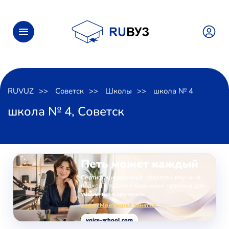
RUVUZ
Советск
Школы
школа № 4
школа № 4, Советск
ОНЛАЙН-ЗАНЯТИЯ ВОКАЛОМ
Петь может каждый
Сертифицированные педагоги, научный
подход к голосу и бережная практика для
уверенного звучания.
вокал Монтеррей занятия
voice-school.com