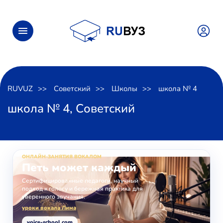
RUVUZ
Советский
Школы
школа № 4
школа № 4, Советский
ОНЛАЙН-ЗАНЯТИЯ ВОКАЛОМ
Петь может каждый
Сертифицированные педагоги, научный
подход к голосу и бережная практика для
уверенного звучания.
уроки вокала Лима
voice-school.com