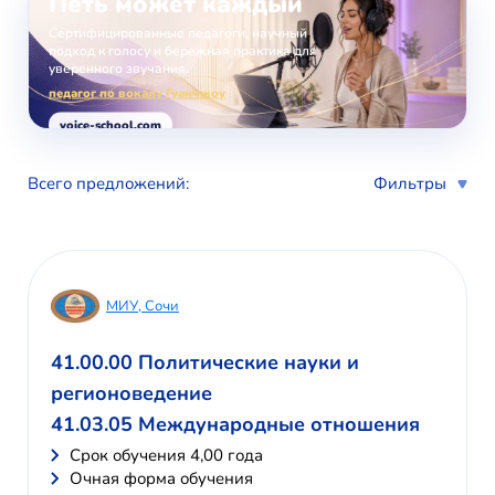
Петь может каждый
Сертифицированные педагоги, научный
подход к голосу и бережная практика для
уверенного звучания.
педагог по вокалу Гуанчжоу
voice-school.com
Всего предложений:
Фильтры
МИУ, Сочи
41.00.00 Политические науки и
регионоведение
41.03.05 Международные отношения
Cрок обучения 4,00 года
Очная форма обучения