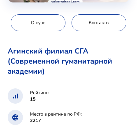
voice-school.com
О вузе
Контакты
Агинский филиал СГА
(Современной гуманитарной
академии)
Рейтинг:
15
Место в рейтине по РФ:
2217