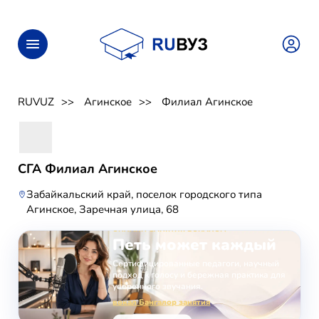
RUVUZ
Агинское
Филиал Агинское
СГА Филиал Агинское
Забайкальский край, поселок городского типа
Агинское, Заречная улица, 68
ОНЛАЙН-ЗАНЯТИЯ ВОКАЛОМ
Петь может каждый
Сертифицированные педагоги, научный
подход к голосу и бережная практика для
уверенного звучания.
вокал Бангалор занятия