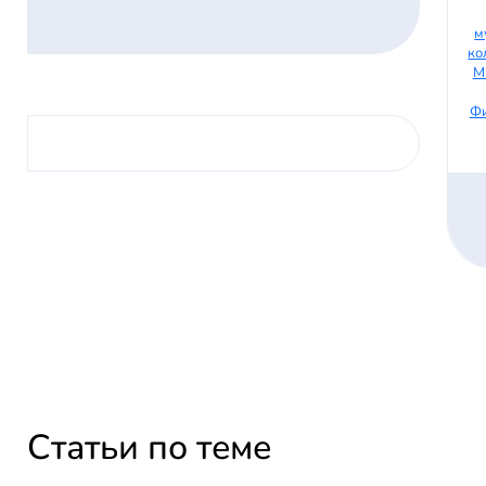
м
ко
М
Фи
Статьи по теме