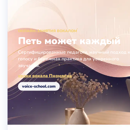
ОНЛАЙН-ЗАНЯТИЯ ВОКАЛОМ
Петь может каждый
Сертифицированные педагоги, научный подход 
голосу и бережная практика для уверенного
звучания.
уроки вокала Пномпень
voice-school.com