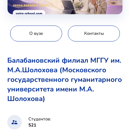
уроки вокала в Ханое
voice-school.com
О вузе
Контакты
Балабановский филиал МГГУ им.
М.А.Шолохова (Московского
государственного гуманитарного
университета имени М.А.
Шолохова)
Студентов:
521