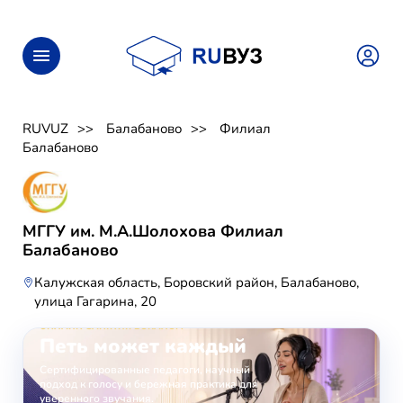
RUVUZ
Балабаново
Филиал
Балабаново
МГГУ им. М.А.Шолохова Филиал
Балабаново
Калужская область, Боровский район, Балабаново,
улица Гагарина, 20
ОНЛАЙН-ЗАНЯТИЯ ВОКАЛОМ
Петь может каждый
Сертифицированные педагоги, научный
подход к голосу и бережная практика для
уверенного звучания.