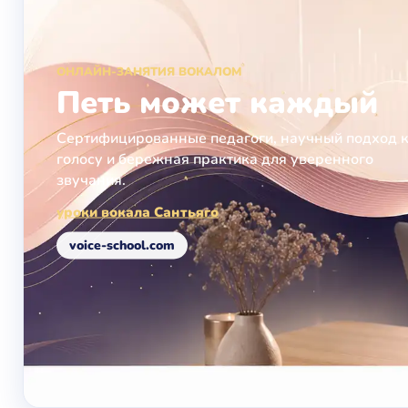
ОНЛАЙН-ЗАНЯТИЯ ВОКАЛОМ
Петь может каждый
Сертифицированные педагоги, научный подход 
голосу и бережная практика для уверенного
звучания.
уроки вокала Сантьяго
voice-school.com