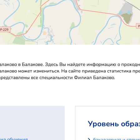
лаково в Балакове. Здесь Вы найдете информацию о проходно
Балаково может измениться. На сайте приведена статистика п
представлены все специальности Филиал Балаково.
Уровень обра
ма обучения
бакалавриат и спец