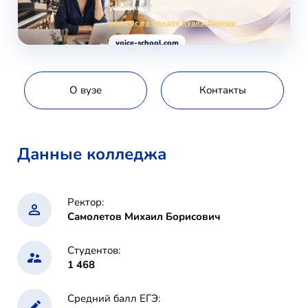
уверенного звучания.
педагог по вокалу Куала-Лумпур
voice-school.com
О вузе
Контакты
Данные колледжа
Ректор:
Самолетов Михаил Борисович
Студентов:
1 468
Средний балл ЕГЭ: