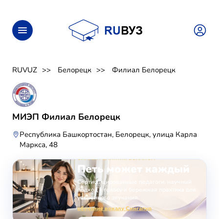
RUVUZ
Белорецк
Филиал Белорецк
МИЭП Филиал Белорецк
Республика Башкортостан, Белорецк, улица Карла
Маркса, 48
ОНЛАЙН-ЗАНЯТИЯ ВОКАЛОМ
Петь может каждый
Сертифицированные педагоги, научный
подход к голосу и бережная практика для
уверенного звучания.
обучение вокалу Сингапур