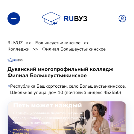
RUVUZ
Большеустьикинское
Колледжи
Филиал Большеустьикинское
Дуванский многопрофильный колледж
Филиал Большеустьикинское
Республика Башкортостан, село Большеустьикинское,
Школьная улица, дом 10 (почтовый индекс 452550)
ОНЛАЙН-ЗАНЯТИЯ ВОКАЛОМ
Петь может каждый
Сертифицированные педагоги, научный
подход к голосу и бережная практика для
уверенного звучания.
индивидуальные занятия вокалом в
Бразилиа