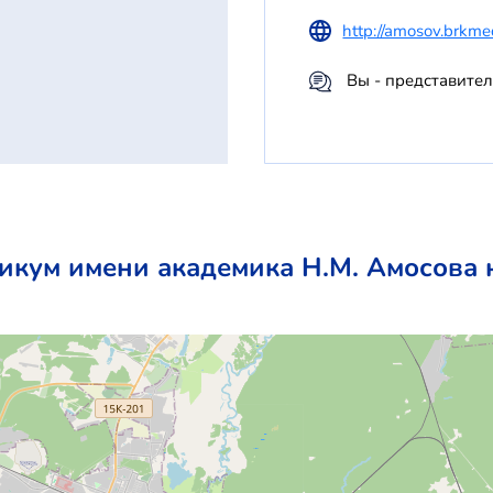
http://amosov.brkme
Вы - представите
кум имени академика Н.М. Амосова 