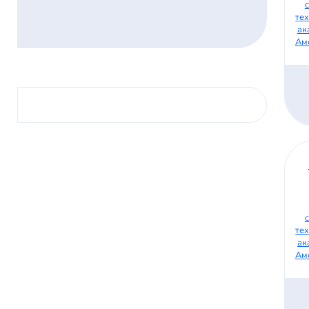
те
ак
Ам
те
ак
Ам