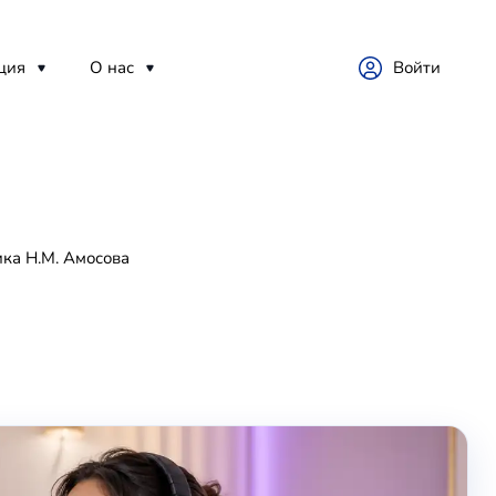
ция
О нас
Войти
ка Н.М. Амосова