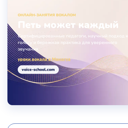
ОНЛАЙН-ЗАНЯТИЯ ВОКАЛОМ
Петь может каждый
Сертифицированные педагоги, научный подход 
голосу и бережная практика для уверенного
звучания.
уроки вокала в Манагуа
voice-school.com