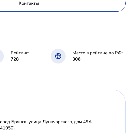
Контакты
Рейтинг:
Место в рейтине по РФ:
728
306
город Брянск, улица Луначарского, дом 49А
241050)