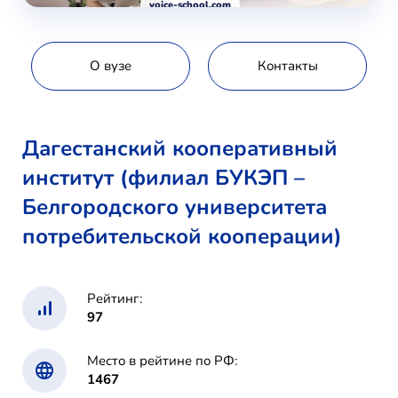
voice-school.com
О вузе
Контакты
Дагестанский кооперативный
институт (филиал БУКЭП –
Белгородского университета
потребительской кооперации)
Рейтинг:
97
Место в рейтине по РФ:
1467