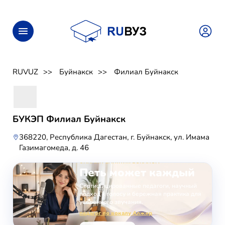
RUVUZ
Буйнакск
Филиал Буйнакск
БУКЭП Филиал Буйнакск
368220, Республика Дагестан, г. Буйнакск, ул. Имама
Газимагомеда, д. 46
ОНЛАЙН-ЗАНЯТИЯ ВОКАЛОМ
Петь может каждый
Сертифицированные педагоги, научный
подход к голосу и бережная практика для
уверенного звучания.
педагог по вокалу Алжир