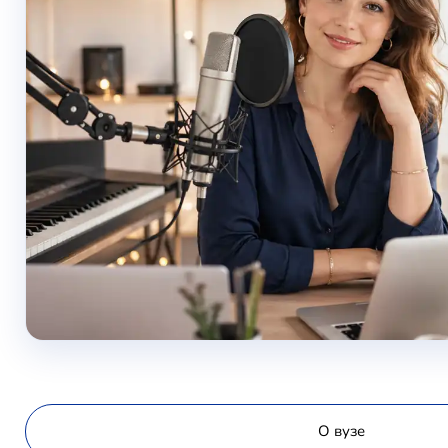
О вузе