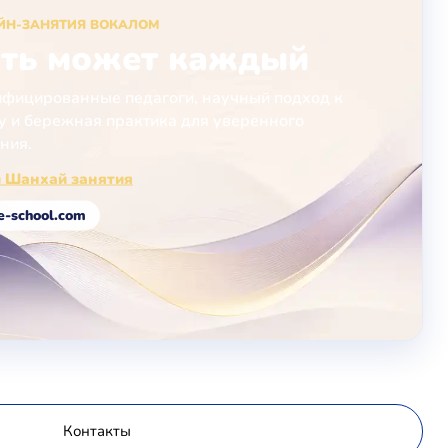
ЙН-ЗАНЯТИЯ ВОКАЛОМ
ть может каждый
фицированные педагоги, научный подход к
у и бережная практика для уверенного
ния.
л Шанхай занятия
e-school.com
Контакты