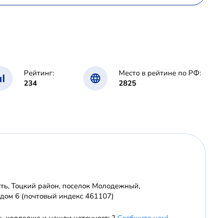
Рейтинг:
Место в рейтине по РФ:
234
2825
ть, Тоцкий район, поселок Молодежный,
 дом 6 (почтовый индекс 461107)
ль колледжа и нашли неточность?
Сообщите нам!