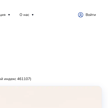
ция
О нас
Войти
ый индекс 461107)