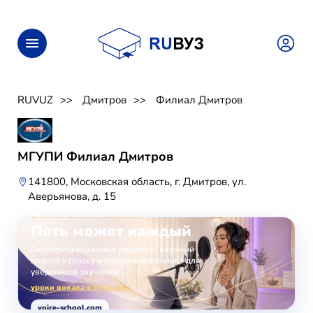
RUVUZ
Дмитров
Филиал Дмитров
МГУПИ Филиал Дмитров
141800, Московская область, г. Дмитров, ул.
Аверьянова, д. 15
ОНЛАЙН-ЗАНЯТИЯ ВОКАЛОМ
Петь может каждый
Сертифицированные педагоги, научный
подход к голосу и бережная практика для
уверенного звучания.
уроки вокала в Мюнхене
voice-school.com