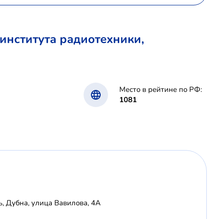
института радиотехники,
Место в рейтине по РФ:
1081
ь, Дубна, улица Вавилова, 4А