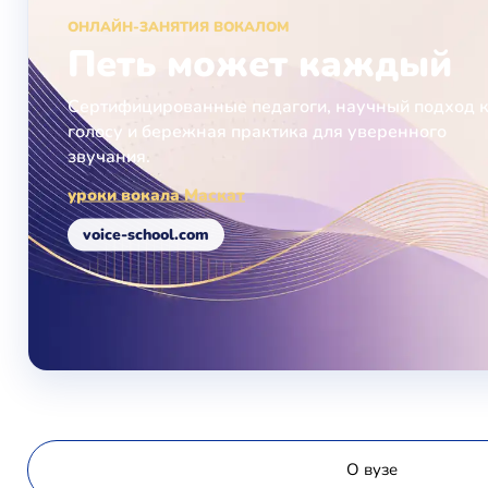
ОНЛАЙН-ЗАНЯТИЯ ВОКАЛОМ
Петь может каждый
Сертифицированные педагоги, научный подход 
голосу и бережная практика для уверенного
звучания.
уроки вокала Маскат
voice-school.com
О вузе