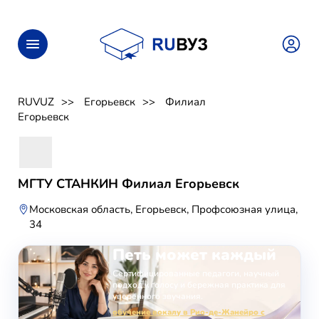
RUVUZ
Егорьевск
Филиал
Егорьевск
МГТУ СТАНКИН Филиал Егорьевск
Московская область, Егорьевск, Профсоюзная улица,
34
ОНЛАЙН-ЗАНЯТИЯ ВОКАЛОМ
Петь может каждый
Сертифицированные педагоги, научный
подход к голосу и бережная практика для
уверенного звучания.
обучение вокалу в Рио-де-Жанейро с