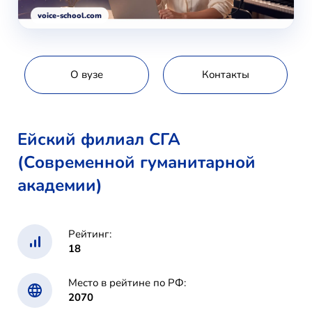
voice-school.com
О вузе
Контакты
Ейский филиал СГА
(Современной гуманитарной
академии)
Рейтинг:
18
Место в рейтине по РФ:
2070