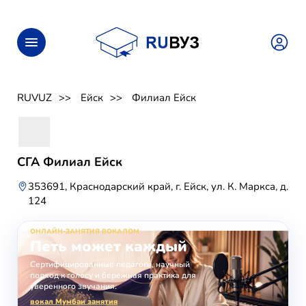
RUVUZ
Ейск
Филиал Ейск
СГА Филиал Ейск
353691, Краснодарский край, г. Ейск, ул. К. Маркса, д.
124
ОНЛАЙН-ЗАНЯТИЯ ВОКАЛОМ
Петь может каждый
Сертифицированные педагоги, научный
подход к голосу и бережная практика для
уверенного звучания.
вокал Мумбаи занятия