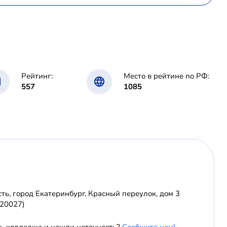
Рейтинг:
Место в рейтине по РФ:
557
1085
ть, город Екатеринбург, Красный переулок, дом 3
620027)
ль колледжа и нашли неточность?
Сообщите нам!