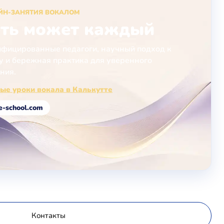
ЙН-ЗАНЯТИЯ ВОКАЛОМ
ть может каждый
фицированные педагоги, научный подход к
у и бережная практика для уверенного
ния.
ые уроки вокала в Калькутте
e-school.com
Контакты