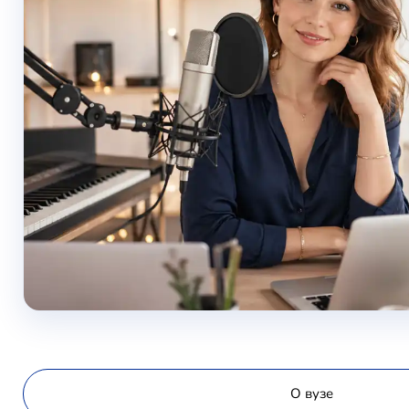
О вузе