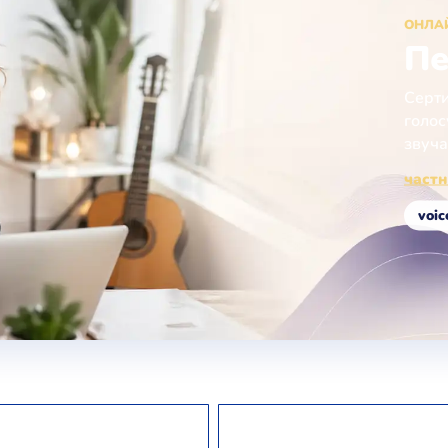
ОНЛА
Пе
Серти
голос
звуча
частн
voic