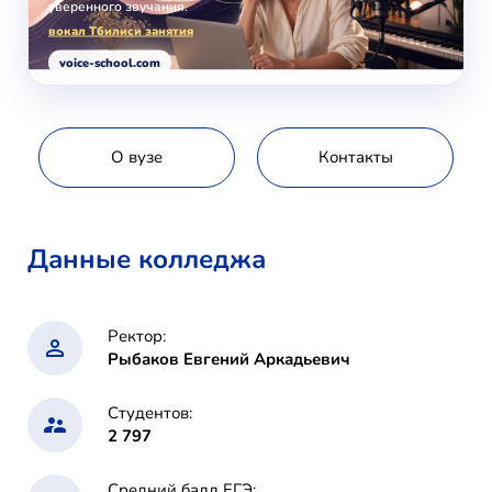
уверенного звучания.
вокал Тбилиси занятия
voice-school.com
О вузе
Контакты
Данные колледжа
Ректор:
Рыбаков Евгений Аркадьевич
Студентов:
2 797
Средний балл ЕГЭ: