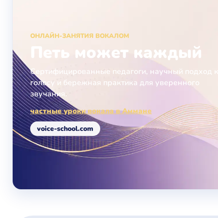
ОНЛАЙН-ЗАНЯТИЯ ВОКАЛОМ
Петь может каждый
Сертифицированные педагоги, научный подход 
голосу и бережная практика для уверенного
звучания.
частные уроки вокала в Аммане
voice-school.com