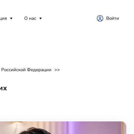
ция
О нас
Войти
л Российской Федерации
их