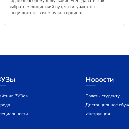
Гид по лечебному делу: какие ЕГЭ сдавать, как
выбрать медицинский вуз, что изучают на
специалитете, зачем нужна ординат…
ВУЗы
Новости
ейтинг ВУЗов
Советы студенту
орода
Дистанционное обуч
пециальности
Инструкция