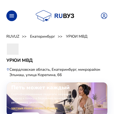
RUVUZ
Екатеринбург
УРЮИ МВД
УРЮИ МВД
Свердловская область, Екатеринбург, микрорайон
Эльмаш, улица Корепина, 66
ОНЛАЙН-ЗАНЯТИЯ ВОКАЛОМ
Петь может каждый
Сертифицированные педагоги, научный
подход к голосу и бережная практика для
уверенного звучания.
частные уроки вокала в Измире