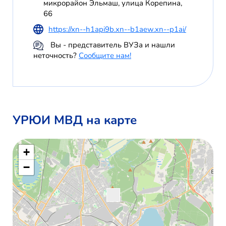
микрорайон Эльмаш, улица Корепина,
66
https://xn--h1api9b.xn--b1aew.xn--p1ai/
Вы - представитель ВУЗа и нашли
неточность?
Сообщите нам!
УРЮИ МВД на карте
+
−