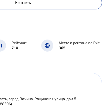
Контакты
Рейтинг:
Место в рейтине по РФ:
710
365
сть, город Гатчина, Рощинская улица, дом 5
188306)