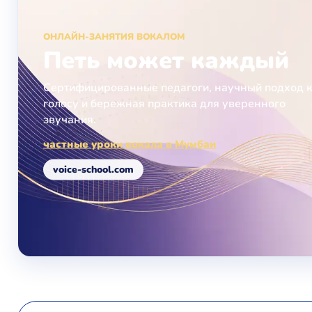
ОНЛАЙН-ЗАНЯТИЯ ВОКАЛОМ
Петь может каждый
Сертифицированные педагоги, научный подход 
голосу и бережная практика для уверенного
звучания.
частные уроки вокала в Мумбаи
voice-school.com