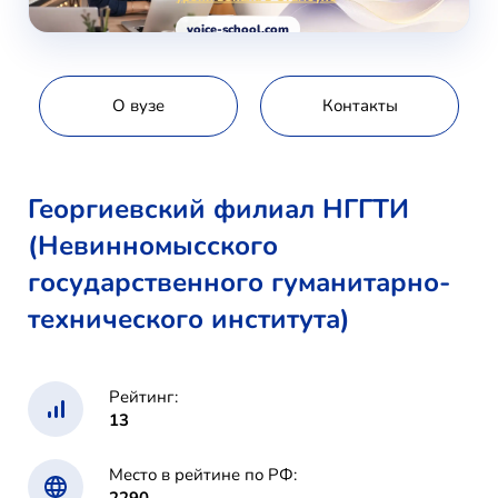
voice-school.com
О вузе
Контакты
Георгиевский филиал НГГТИ
(Невинномысского
государственного гуманитарно-
технического института)
Рейтинг:
13
Место в рейтине по РФ: