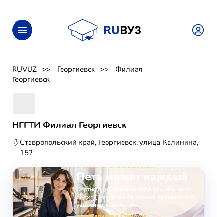
RUVUZ
Георгиевск
Филиал
Георгиевск
НГГТИ Филиал Георгиевск
Ставропольский край, Георгиевск, улица Калинина,
152
ОНЛАЙН-ЗАНЯТИЯ ВОКАЛОМ
Петь может каждый
Сертифицированные педагоги, научный
подход к голосу и бережная практика для
уверенного звучания.
уроки вокала в Стамбуле