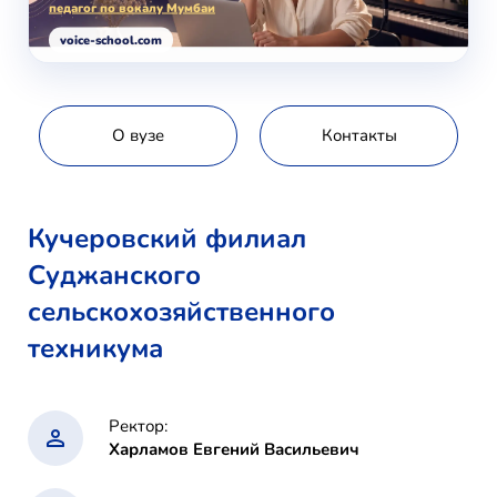
педагог по вокалу Мумбаи
voice-school.com
О вузе
Контакты
Кучеровский филиал
Суджанского
сельскохозяйственного
техникума
Ректор:
Харламов Евгений Васильевич