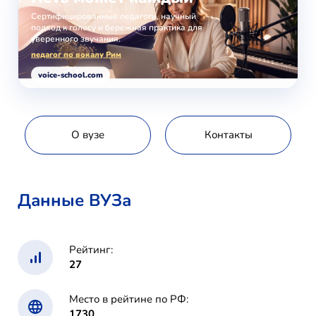
Сертифицированные педагоги, научный
подход к голосу и бережная практика для
уверенного звучания.
педагог по вокалу Рим
voice-school.com
О вузе
Контакты
Данные ВУЗа
Рейтинг:
27
Место в рейтине по РФ:
1730