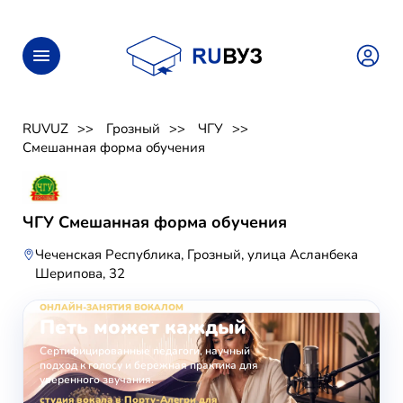
RUVUZ
Грозный
ЧГУ
Смешанная форма обучения
ЧГУ Смешанная форма обучения
Чеченская Республика, Грозный, улица Асланбека
Шерипова, 32
ОНЛАЙН-ЗАНЯТИЯ ВОКАЛОМ
Петь может каждый
Сертифицированные педагоги, научный
подход к голосу и бережная практика для
уверенного звучания.
студия вокала в Порту-Алегри для