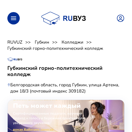
RUVUZ
Губкин
Колледжи
Губкинский горно-политехнический колледж
Губкинский горно-политехнический
колледж
Белгородская область, город Губкин, улица Артема,
дом 18/3 (почтовый индекс 309182)
ОНЛАЙН-ЗАНЯТИЯ ВОКАЛОМ
Петь может каждый
Сертифицированные педагоги, научный
подход к голосу и бережная практика для
уверенного звучания.
вокал Кейптаун занятия