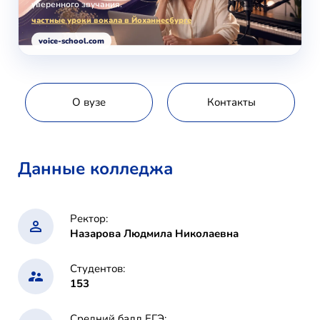
уверенного звучания.
частные уроки вокала в Йоханнесбурге
voice-school.com
О вузе
Контакты
Данные колледжа
Ректор:
Назарова Людмила Николаевна
Студентов:
153
Средний балл ЕГЭ: