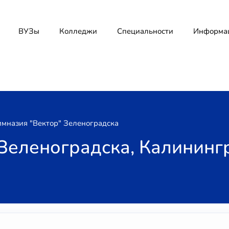
ВУЗы
Колледжи
Специальности
Информа
имназия "Вектор" Зеленоградска
 Зеленоградска, Калининг