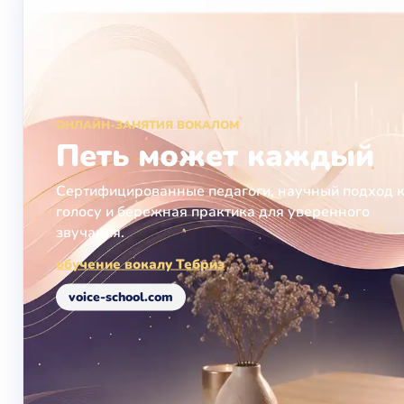
ОНЛАЙН-ЗАНЯТИЯ ВОКАЛОМ
Петь может каждый
Сертифицированные педагоги, научный подход 
голосу и бережная практика для уверенного
звучания.
обучение вокалу Тебриз
voice-school.com