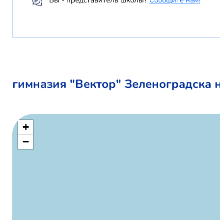
Вы - представитель школы?
Сообщите нам!
гимназия "Вектор" Зеленоградска н
+
−