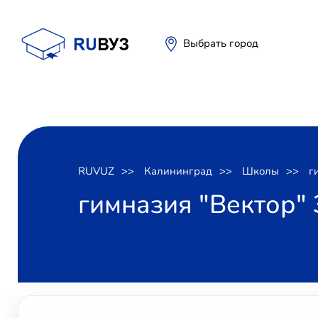
Выбрать город
RUVUZ
Калининград
Школы
г
гимназия "Вектор"