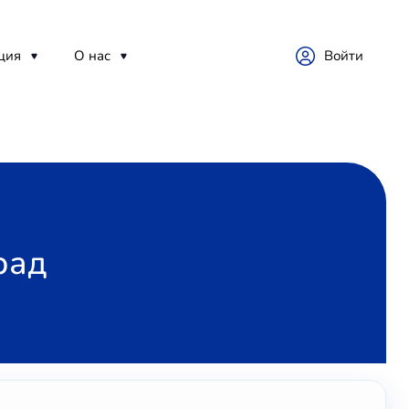
ция
О нас
Войти
рад