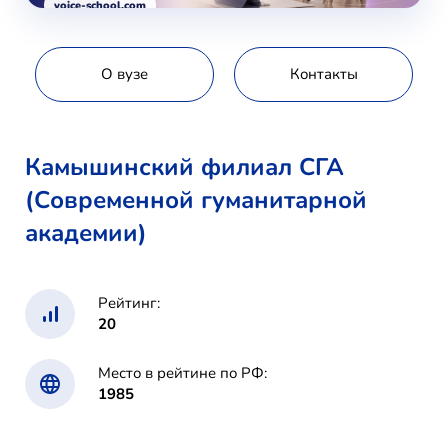
voice-school.com
О вузе
Контакты
Камышинский филиал СГА
(Современной гуманитарной
академии)
Рейтинг:
20
Место в рейтине по РФ:
1985