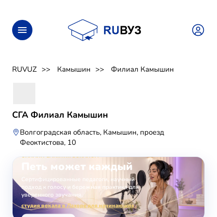
RUVUZ
Камышин
Филиал Камышин
СГА Филиал Камышин
Волгоградская область, Камышин, проезд
Феоктистова, 10
ОНЛАЙН-ЗАНЯТИЯ ВОКАЛОМ
Петь может каждый
Сертифицированные педагоги, научный
подход к голосу и бережная практика для
уверенного звучания.
студия вокала в Лахоре для начинающих