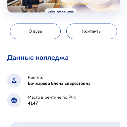
уроки вокала в Салониках
voice-school.com
О вузе
Контакты
Данные колледжа
Ректор:
Бочкарева Елена Еварестовна
Место в рейтине по РФ:
4147