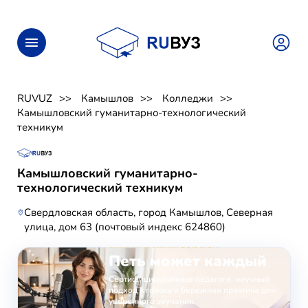
RUVUZ
Камышлов
Колледжи
Камышловский гуманитарно-технологический
техникум
Камышловский гуманитарно-
технологический техникум
Свердловская область, город Камышлов, Северная
улица, дом 63 (почтовый индекс 624860)
ОНЛАЙН-ЗАНЯТИЯ ВОКАЛОМ
Петь может каждый
Сертифицированные педагоги, научный
подход к голосу и бережная практика для
уверенного звучания.