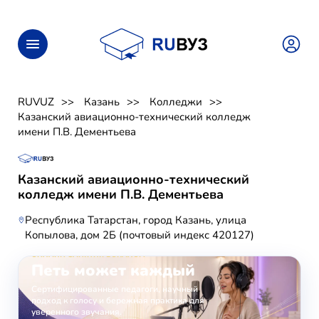
RUVUZ
Казань
Колледжи
Казанский авиационно-технический колледж
имени П.В. Дементьева
Казанский авиационно-технический
колледж имени П.В. Дементьева
Республика Татарстан, город Казань, улица
Копылова, дом 2Б (почтовый индекс 420127)
ОНЛАЙН-ЗАНЯТИЯ ВОКАЛОМ
Петь может каждый
Сертифицированные педагоги, научный
подход к голосу и бережная практика для
уверенного звучания.