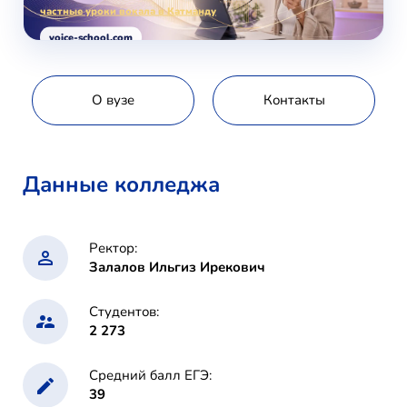
частные уроки вокала в Катманду
voice-school.com
О вузе
Контакты
Данные колледжа
Ректор:
Залалов Ильгиз Ирекович
Студентов:
2 273
Средний балл ЕГЭ:
39