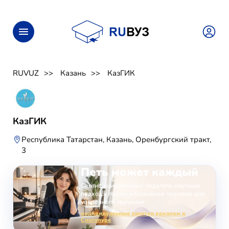
RUVUZ
Казань
КазГИК
КазГИК
Республика Татарстан, Казань, Оренбургский тракт,
3
ОНЛАЙН-ЗАНЯТИЯ ВОКАЛОМ
Петь может каждый
Сертифицированные педагоги, научный
подход к голосу и бережная практика для
уверенного звучания.
индивидуальные занятия вокалом в
Сингапуре