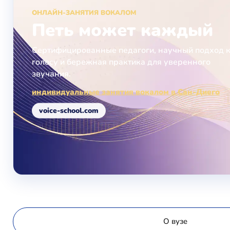
ОНЛАЙН-ЗАНЯТИЯ ВОКАЛОМ
Петь может каждый
Сертифицированные педагоги, научный подход 
голосу и бережная практика для уверенного
звучания.
индивидуальные занятия вокалом в Сан-Диего
voice-school.com
О вузе