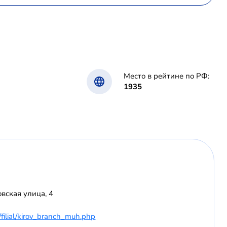
Место в рейтине по РФ:
1935
вская улица, 4
/filial/kirov_branch_muh.php