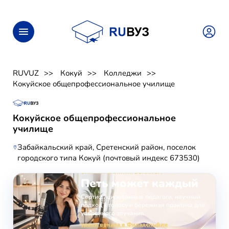
RUVUZ
Кокуй
Колледжи
Кокуйское общепрофессиональное училище
Кокуйское общепрофессиональное
училище
Забайкальский край, Сретенский район, поселок
городского типа Кокуй (почтовый индекс 673530)
ОНЛАЙН-ЗАНЯТИЯ ВОКАЛОМ
Петь может каждый
Сертифицированные педагоги, научный
подход к голосу и бережная практика для
уверенного звучания.
уроки вокала в Филадельфии