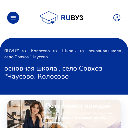
RUVUZ
Колосово
Школы
основная школа ,
село Совхоз "Чаусово
основная школа , село Совхоз
"Чаусово, Колосово
ОНЛАЙН-ЗАНЯТИЯ ВОКАЛОМ
Петь может каждый
Сертифицированные педагоги, научный
подход к голосу и бережная практика для
уверенного звучания.