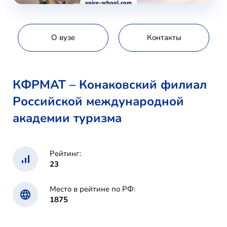
voice-school.com
О вузе
Контакты
КФРМАТ – Конаковский филиал
Российской международной
академии туризма
Рейтинг:
23
Место в рейтине по РФ:
1875