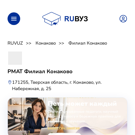
RUVUZ
Конаково
Филиал Конаково
РМАТ Филиал Конаково
171255, Тверская область, г. Конаково, ул.
Набережная, д. 25
ОНЛАЙН-ЗАНЯТИЯ ВОКАЛОМ
Петь может каждый
Сертифицированные педагоги, научный
подход к голосу и бережная практика для
уверенного звучания.
вокал Рим занятия