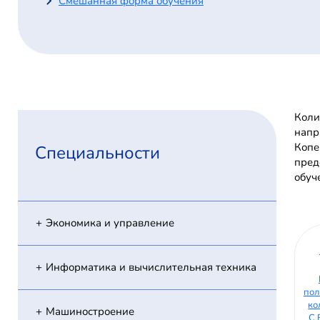
Смешанная форма обучения
Коли
напр
Копе
Специальности
пред
обуч
Экономика и управление
Информатика и вычислительная техника
пол
ко
Машиностроение
С.