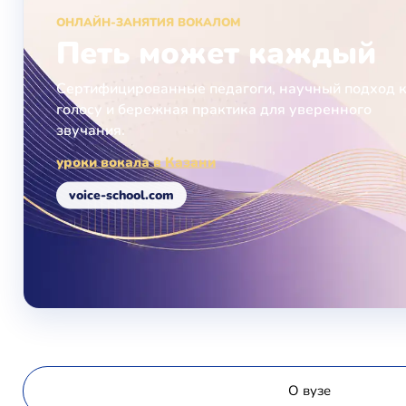
ОНЛАЙН-ЗАНЯТИЯ ВОКАЛОМ
Петь может каждый
Сертифицированные педагоги, научный подход 
голосу и бережная практика для уверенного
звучания.
уроки вокала в Казани
voice-school.com
О вузе