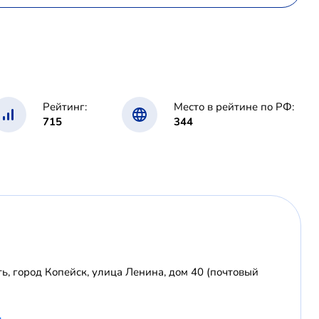
Рейтинг:
Место в рейтине по РФ:
715
344
ь, город Копейск, улица Ленина, дом 40 (почтовый
u