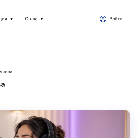
ция
О нас
Войти
рякова
ва