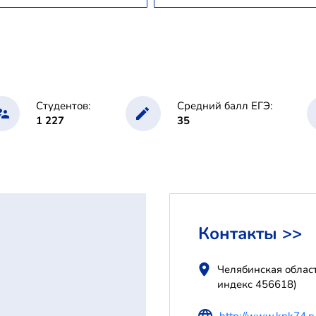
Студентов:
Средний балл ЕГЭ:
1 227
35
Контакты >>
Челябинская област
индекс 456618)
http://www.kpk74.r