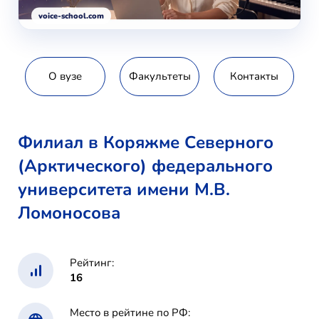
voice-school.com
О вузе
Факультеты
Контакты
Филиал в Коряжме Северного
(Арктического) федерального
университета имени М.В.
Ломоносова
Рейтинг:
16
Место в рейтине по РФ: