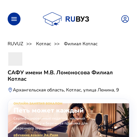
RUVUZ
Котлас
Филиал Котлас
САФУ имени М.В. Ломоносова Филиал
Котлас
Архангельская область, Котлас, улица Ленина, 9
ОНЛАЙН-ЗАНЯТИЯ ВОКАЛОМ
Петь может каждый
Сертифицированные педагоги, научный
подход к голосу и бережная практика для
уверенного звучания.
обучение вокалу Эр-Рияд