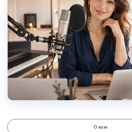
О вузе