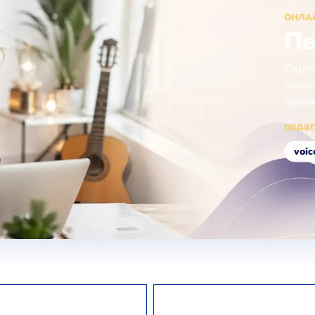
ОНЛА
Пе
Серти
голос
звуча
педаг
voic