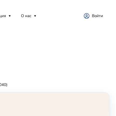
ция
О нас
Войти
040)