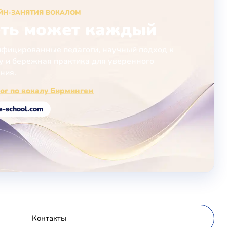
ЙН-ЗАНЯТИЯ ВОКАЛОМ
ть может каждый
фицированные педагоги, научный подход к
у и бережная практика для уверенного
ния.
ог по вокалу Бирмингем
e-school.com
Контакты