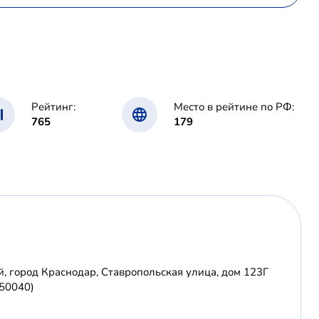
Рейтинг:
Место в рейтине по РФ:
765
179
, город Краснодар, Ставропольская улица, дом 123Г
350040)